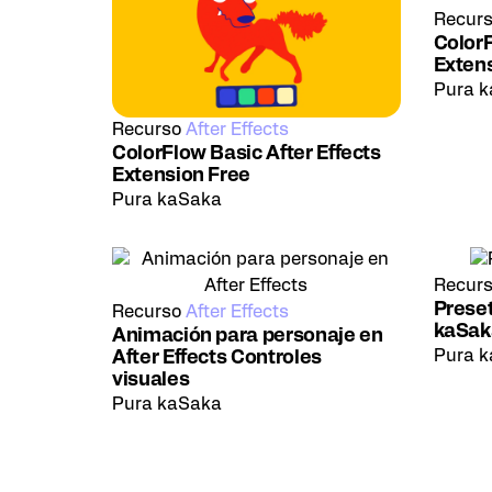
Recur
ColorF
Exten
Pura 
Recurso
After Effects
ColorFlow Basic After Effects
Extension Free
Pura kaSaka
Recur
Preset
Recurso
After Effects
kaSak
Animación para personaje en
Pura 
After Effects Controles
visuales
Pura kaSaka