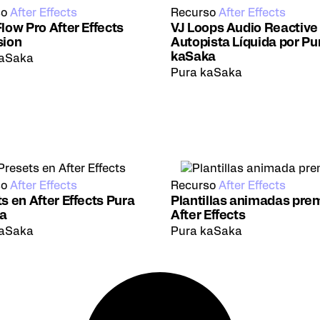
so
After Effects
Recurso
After Effects
low Pro After Effects
VJ Loops Audio Reactive
sion
Autopista Líquida por Pu
kaSaka
kaSaka
Pura kaSaka
so
After Effects
Recurso
After Effects
s en After Effects Pura
Plantillas animadas pr
a
After Effects
kaSaka
Pura kaSaka