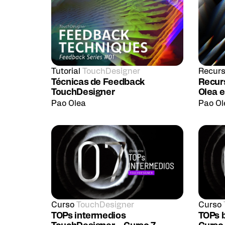
Tutorial
TouchDesigner
Recur
Técnicas de Feedback
Recur
TouchDesigner
Olea 
Pao Olea
Pao Ol
Curso
TouchDesigner
Curso
TOPs intermedios
TOPs 