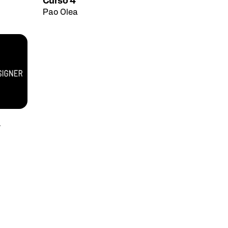
Curso 4
Pao Olea
–