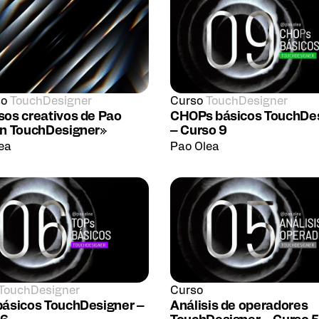
so
TouchDesigner
Curso
TouchDesigner
sos creativos de Pao
CHOPs básicos TouchDe
en TouchDesigner»
– Curso 9
ea
Pao Olea
TouchDesigner
Curso
básicos TouchDesigner –
Análisis de operadores