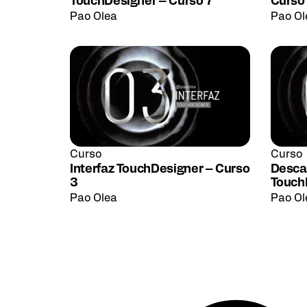
TouchDesigner – Curso 7
Curso
Pao Olea
Pao Ol
Curso
Curso
Interfaz TouchDesigner – Curso
Descar
3
Touch
Pao Olea
Pao Ol