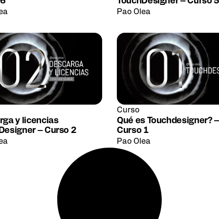
 6
TouchDesigner – Curso 5
ea
Pao Olea
Curso
ga y licencias
Qué es Touchdesigner? 
Designer – Curso 2
Curso 1
ea
Pao Olea