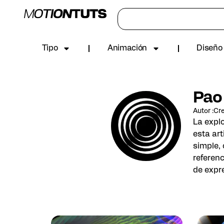
Tipo
Animación
Diseño 
Pao
Autor
:
Cre
La explo
esta art
simple, 
referen
de expre