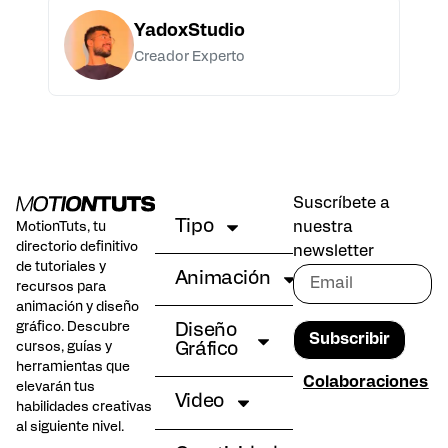
YadoxStudio
Creador Experto
Suscríbete a
Tipo
nuestra
MotionTuts, tu
directorio definitivo
newsletter
de tutoriales y
Animación
recursos para
animación y diseño
gráfico. Descubre
Diseño
Subscribir
cursos, guías y
Gráfico
herramientas que
Colaboraciones
elevarán tus
Video
habilidades creativas
al siguiente nivel.