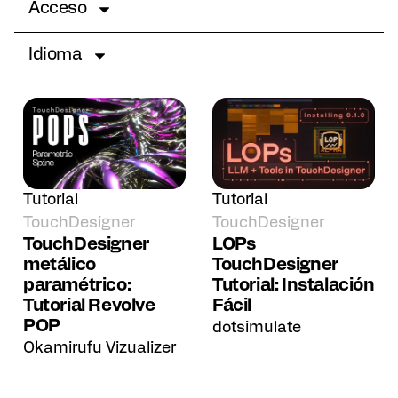
Acceso
Idioma
Tutorial
Tutorial
TouchDesigner
TouchDesigner
TouchDesigner
LOPs
metálico
TouchDesigner
paramétrico:
Tutorial: Instalación
Tutorial Revolve
Fácil
POP
dotsimulate
Okamirufu Vizualizer