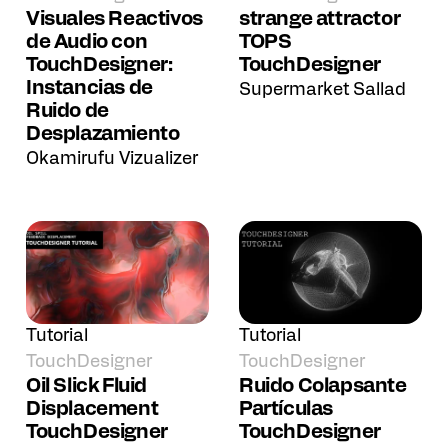
Visuales Reactivos
strange attractor
de Audio con
TOPS
TouchDesigner:
TouchDesigner
Instancias de
Supermarket Sallad
Ruido de
Desplazamiento
Okamirufu Vizualizer
Tutorial
Tutorial
TouchDesigner
TouchDesigner
Oil Slick Fluid
Ruido Colapsante
Displacement
Partículas
TouchDesigner
TouchDesigner