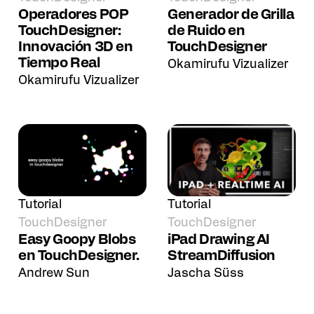
Operadores POP
Generador de Grilla
TouchDesigner:
de Ruido en
Innovación 3D en
TouchDesigner
Tiempo Real
Okamirufu Vizualizer
Okamirufu Vizualizer
Tutorial
Tutorial
TouchDesigner
TouchDesigner
Easy Goopy Blobs
iPad Drawing AI
en TouchDesigner.
StreamDiffusion
Andrew Sun
Jascha Süss