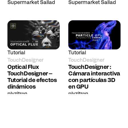
Supermarket Sallad
Supermarket Sallad
Tutorial
Tutorial
TouchDesigner
TouchDesigner
Optical Flux
TouchDesigner :
TouchDesigner –
Cámara interactiva
Tutorial de efectos
con partículas 3D
dinámicos
en GPU
plyzitron
plyzitron