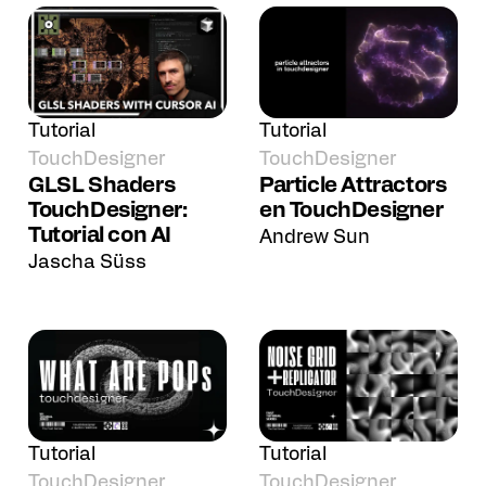
Tutorial
Tutorial
TouchDesigner
TouchDesigner
GLSL Shaders
Particle Attractors
TouchDesigner:
en TouchDesigner
Tutorial con AI
Andrew Sun
Jascha Süss
Tutorial
Tutorial
TouchDesigner
TouchDesigner