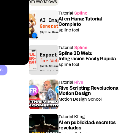
Tutorial
Spline
AI en Hana: Tutorial
Completo
spline tool
Tutorial
Spline
Spline 3D Web:
Integración Fácil y Rápida
spline tool
ts
Tutorial
Rive
Rive Scripting Revoluciona
Motion Design
Motion Design School
Tutorial
Kling
AI en publicidad: secretos
revelados