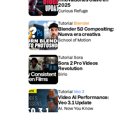
Innovaciones Clave en
2025
Curious Refuge
Tutorial
Blender
Blender 5.0 Compositing:
Nueva era creativa
School of Motion
Tutorial
Sora
Sora 2 Pro Videos
Revolution
Sirio
Tutorial
Veo 3
Video AI Performance:
Veo 3.1 Update
AI. Now You Know
Tutorial
Kling