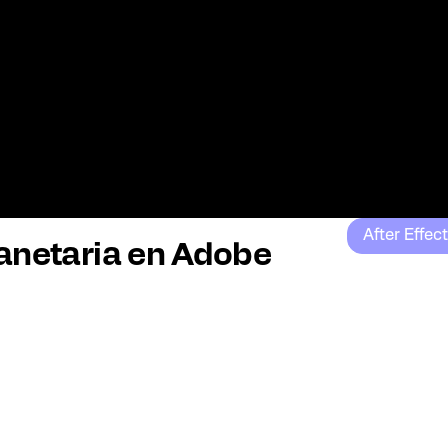
After Effec
anetaria en Adobe