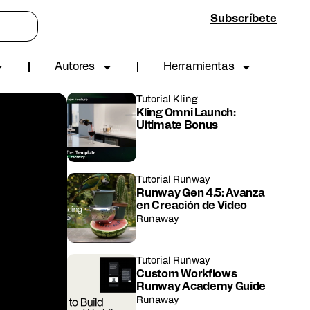
Subscríbete
Autores
Herramientas
Tutorial
Kling
Kling Omni Launch:
Ultimate Bonus
Tutorial
Runway
Runway Gen 4.5: Avanza
en Creación de Video
Runaway
Tutorial
Runway
Custom Workflows
Runway Academy Guide
Runaway