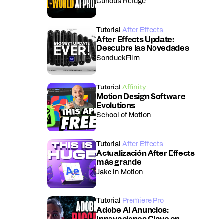
Curious Refuge
Tutorial
After Effects
After Effects Update:
Descubre las Novedades
SonduckFilm
Tutorial
Affinity
Motion Design Software
Evolutions
School of Motion
Tutorial
After Effects
Actualización After Effects
más grande
Jake In Motion
Tutorial
Premiere Pro
Adobe AI Anuncios: