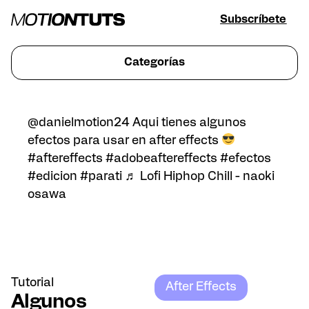
Subscríbete
Categorías
@danielmotion24
Aqui tienes algunos
efectos para usar en after effects
#aftereffects
#adobeaftereffects
#efectos
#edicion
#parati
♬ Lofi Hiphop Chill - naoki
osawa
Tutorial
After Effects
Algunos