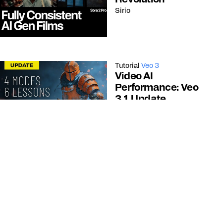
Revolution
Sirio
Tutorial
Veo 3
Video AI
Performance: Veo
3.1 Update
AI. Now You Know
Tutorial
Kling
Cinematic AI Video
Creation Tutorial
Curious Refuge