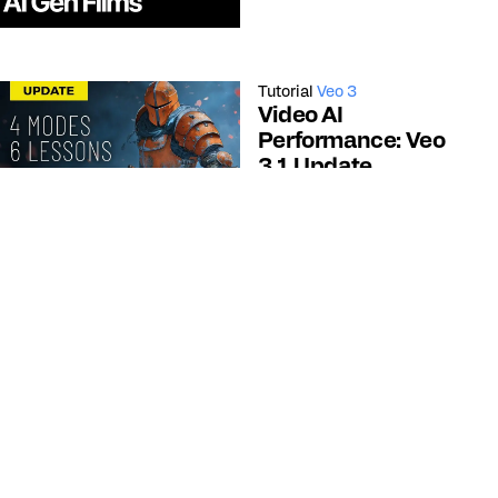
Tutorial
Veo 3
Video AI
Performance: Veo
3.1 Update
AI. Now You Know
Tutorial
Kling
Cinematic AI Video
Creation Tutorial
Curious Refuge
Tutorial
After Effects